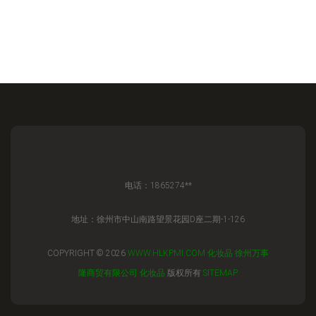
电话：1865274**
地址：徐州市中山南路望景花园D座二期-1-126
COPYRIGHT © 2026
WWW.HLKPMI.COM
化妆品
徐州万事
隆商贸有限公司
化妆品
版权所有
SITEMAP