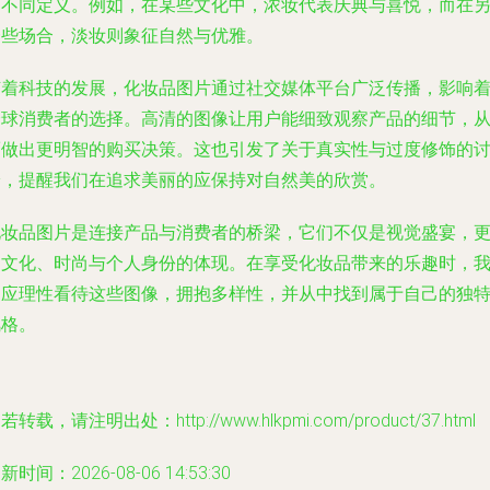
的不同定义。例如，在某些文化中，浓妆代表庆典与喜悦，而在
一些场合，淡妆则象征自然与优雅。
随着科技的发展，化妆品图片通过社交媒体平台广泛传播，影响
全球消费者的选择。高清的图像让用户能细致观察产品的细节，
而做出更明智的购买决策。这也引发了关于真实性与过度修饰的
论，提醒我们在追求美丽的应保持对自然美的欣赏。
化妆品图片是连接产品与消费者的桥梁，它们不仅是视觉盛宴，
是文化、时尚与个人身份的体现。在享受化妆品带来的乐趣时，
们应理性看待这些图像，拥抱多样性，并从中找到属于自己的独
风格。
若转载，请注明出处：http://www.hlkpmi.com/product/37.html
新时间：2026-08-06 14:53:30