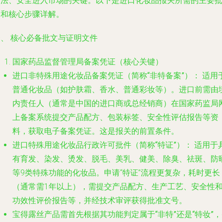
合法、安全进入市场的关键。以下是进口化妆品报关所需的主要
文和核心步骤详解。
一、 核心必备批文与证明文件
国家药品监督管理局备案凭证（核心关键）
进口非特殊用途化妆品备案凭证（简称“非特备案”）：
适用
普通化妆品（如护肤霜、香水、普通彩妆等）。进口前需由
内责任人（通常是中国的进口商或总经销商）在国家药监局
上备案系统提交产品配方、包装标签、安全性评估报告等资
料，获取电子备案凭证。这是报关的前置条件。
进口特殊用途化妆品行政许可批件（简称“特证”）：
适用于
有育发、染发、烫发、脱毛、美乳、健美、除臭、祛斑、防
等9类特殊功能的化妆品。申请“特证”流程更复杂，耗时更长
（通常需1年以上），需提交产品配方、生产工艺、安全性
功效性评价报告等，并经技术审评获得批准文号。
宝得露丝产品需首先根据其功能判定属于“非特”还是“特妆”